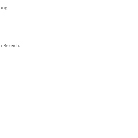
rung
n Bereich: