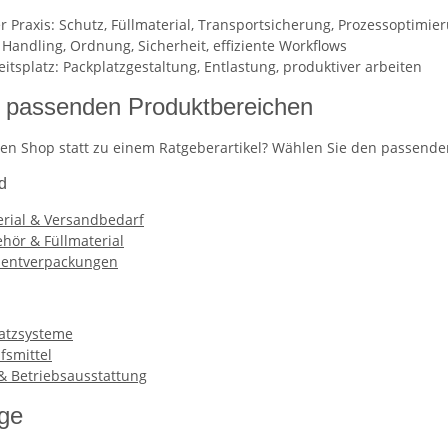
r Praxis: Schutz, Füllmaterial, Transportsicherung, Prozessoptimie
Handling, Ordnung, Sicherheit, effiziente Workflows
tsplatz: Packplatzgestaltung, Entlastung, produktiver arbeiten
n passenden Produktbereichen
den Shop statt zu einem Ratgeberartikel? Wählen Sie den passende
d
rial & Versandbedarf
hör & Füllmaterial
sentverpackungen
latzsysteme
fsmittel
 & Betriebsausstattung
äge