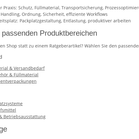
r Praxis: Schutz, Füllmaterial, Transportsicherung, Prozessoptimie
Handling, Ordnung, Sicherheit, effiziente Workflows
tsplatz: Packplatzgestaltung, Entlastung, produktiver arbeiten
n passenden Produktbereichen
den Shop statt zu einem Ratgeberartikel? Wählen Sie den passende
d
rial & Versandbedarf
hör & Füllmaterial
sentverpackungen
latzsysteme
fsmittel
 & Betriebsausstattung
äge