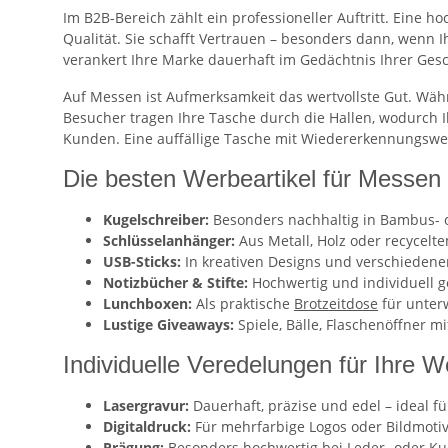
Im B2B-Bereich zählt ein professioneller Auftritt. Eine 
Qualität. Sie schafft Vertrauen – besonders dann, wenn 
verankert Ihre Marke dauerhaft im Gedächtnis Ihrer Gesc
Auf Messen ist Aufmerksamkeit das wertvollste Gut. Währ
Besucher tragen Ihre Tasche durch die Hallen, wodurch 
Kunden. Eine auffällige Tasche mit Wiedererkennungswe
Die besten Werbeartikel für Messen
Kugelschreiber:
Besonders nachhaltig in Bambus- 
Schlüsselanhänger:
Aus Metall, Holz oder recycelte
USB-Sticks:
In kreativen Designs und verschiedene
Notizbücher & Stifte:
Hochwertig und individuell ge
Lunchboxen:
Als praktische
Brotzeitdose
für unter
Lustige Giveaways:
Spiele, Bälle, Flaschenöffner 
Individuelle Veredelungen für Ihre
Lasergravur:
Dauerhaft, präzise und edel – ideal für
Digitaldruck:
Für mehrfarbige Logos oder Bildmotive
Prägung:
Besonders hochwertig bei Leder- oder Kun