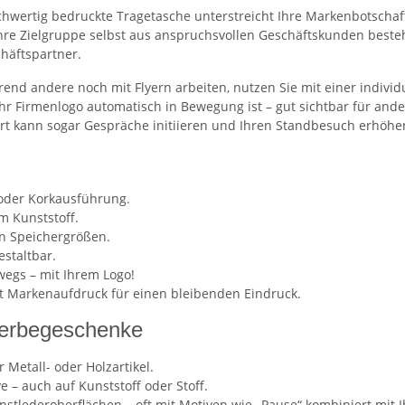
hochwertig bedruckte Tragetasche unterstreicht Ihre Markenbotschaf
Ihre Zielgruppe selbst aus anspruchsvollen Geschäftskunden beste
häftspartner.
end andere noch mit Flyern arbeiten, nutzen Sie mit einer individ
Ihr Firmenlogo automatisch in Bewegung ist – gut sichtbar für an
rt kann sogar Gespräche initiieren und Ihren Standbesuch erhöhe
oder Korkausführung.
m Kunststoff.
n Speichergrößen.
staltbar.
wegs – mit Ihrem Logo!
mit Markenaufdruck für einen bleibenden Eindruck.
 Werbegeschenke
 Metall- oder Holzartikel.
 – auch auf Kunststoff oder Stoff.
stlederoberflächen – oft mit Motiven wie „Pause“ kombiniert mit 