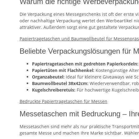
Warum die richtige Werbeverpackung
Die Verpackung eines Messegeschenks ist oft der erste vi
oder nachhaltige Verpackung wertet den Werbeartikel ni
attraktiver. Außerdem sorgt eine gut gestaltete Verpac
Papiertragetaschen und Baumwollbeutel für Messenprä
Beliebte Verpackungslösungen für 
Papiertragetaschen mit gedrehten Papierkordeln:
Papiertüten mit Flachhenkel:
Kostengünstige Alter
Organzabeutel:
Ideal für kleinere Giveaways wie S
Baumwollbeutel 38x42cm:
Wiederverwendbar, robu
Kugelschreiberetuis:
Für hochwertige Kugelschreib
Bedruckte Papiertragetaschen für Messen
Messetaschen mit Bedruckung – Ihr
Messetaschen sind mehr als nur praktische Transportmit
gesamte Messe und machen Ihre Marke sichtbar. Wählen Si