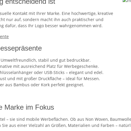
 entscheidend ist
suelle Kontakt mit Ihrer Marke. Eine hochwertige, kreative
cht nur auf, sondern macht ihn auch praktischer und
kung dafür, dass Ihr Logo besser wahrgenommen wird.
sente
Messepräsente
Umweltfreundlich, stabil und gut bedruckbar.
native mit ausreichend Platz für Werbegeschenke.
chlüsselanhänger oder USB-Sticks – elegant und edel.
st und mit großer Druckfläche – ideal für Messen.
er aus Bambus oder Kork perfekt geeignet.
e Marke im Fokus
tel – sie sind mobile Werbeflächen. Ob aus Non Woven, Baumwolle 
e aus einer Vielzahl an Größen, Materialien und Farben – natürli